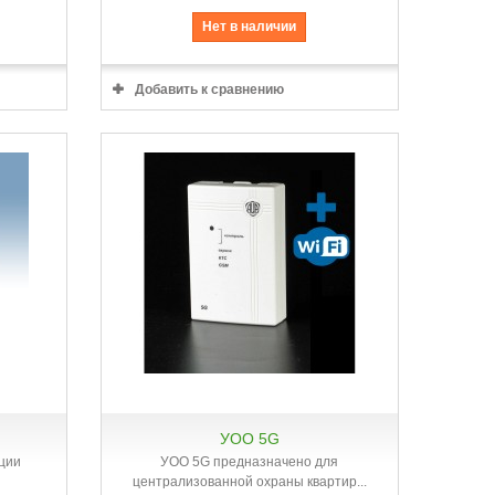
Нет в наличии
Добавить к сравнению
УОО 5G
Быстрый просмотр
ации
УОО 5G предназначено для
централизованной охраны квартир...