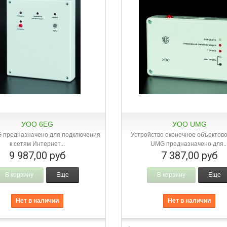
УОО 6ЕG
УОО UMG
Быстрый просмотр
Быстрый просмотр
 предназначено для подключения
Устройство оконечное объектов
к сетям Интернет...
UMG предназначено для..
9 987,00 руб
7 387,00 руб
В корзину
Еще
В корзину
Еще
Нет в наличии
Нет в наличии