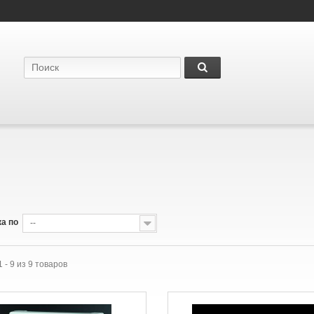
а по
--
 - 9 из 9 товаров