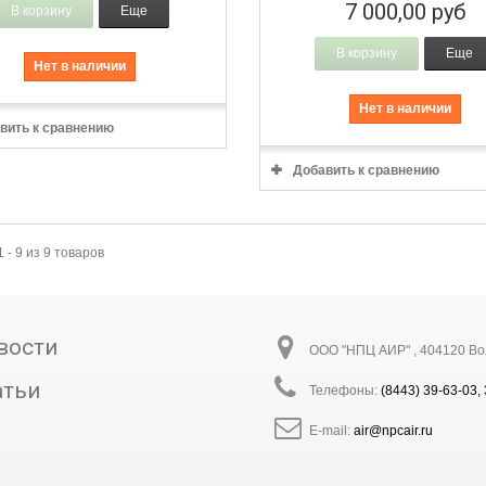
7 000,00 руб
В корзину
Еще
В корзину
Еще
Нет в наличии
Нет в наличии
вить к сравнению
Добавить к сравнению
 - 9 из 9 товаров
вости
ООО "НПЦ АИР" , 404120 Волг
атьи
Телефоны:
(8443) 39-63-03,
E-mail:
air@npcair.ru