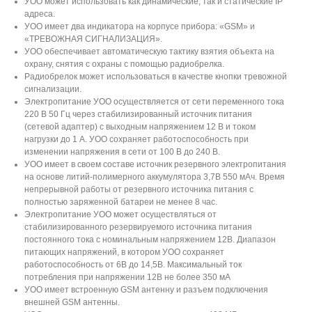
УОО может использовать как динамические, так и статические IP
адреса.
УОО имеет два индикатора на корпусе прибора: «GSM» и
«ТРЕВОЖНАЯ СИГНАЛИЗАЦИЯ».
УОО обеспечивает автоматическую тактику взятия объекта на
охрану, снятия с охраны с помощью радиобрелка.
Радиобрелок может использоваться в качестве кнопки тревожной
сигнализации.
Электропитание УОО осуществляется от сети переменного тока
220 В 50 Гц через стабилизированный источник питания
(сетевой адаптер) с выходным напряжением 12 В и током
нагрузки до 1 А. УОО сохраняет работоспособность при
изменении напряжения в сети от 100 В до 240 В.
УОО имеет в своем составе источник резервного электропитания
на основе литий-полимерного аккумулятора 3,7В 550 мАч. Время
непрерывной работы от резервного источника питания с
полностью заряженной батареи не менее 8 час.
Электропитание УОО может осуществляться от
стабилизированного резервируемого источника питания
постоянного тока с номинальным напряжением 12В. Диапазон
питающих напряжений, в котором УОО сохраняет
работоспособность от 6В до 14,5В. Максимальный ток
потребления при напряжении 12В не более 350 мА
УОО имеет встроенную GSM антенну и разъем подключения
внешней GSM антенны.