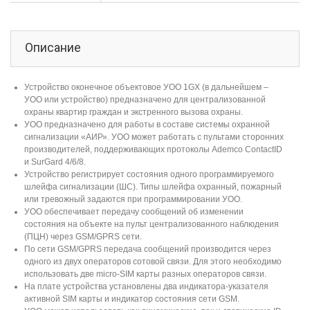
Описание
Устройство оконечное объектовое УОО 1GX (в дальнейшем –
УОО или устройство) предназначено для централизованной
охраны квартир граждан и экстренного вызова охраны.
УОО предназначено для работы в составе системы охранной
сигнализации «
АИР
». УОО может работать с пультами сторонних
производителей, поддерживающих протоколы Ademco ContactID
и SurGard 4/6/8.
Устройство регистрирует состояния одного программируемого
шлейфа сигнализации (ШС). Типы шлейфа охранный, пожарный
или тревожный задаются при программировании УОО.
УОО обеспечивает передачу сообщений об изменении
состояния на объекте на пульт централизованного наблюдения
(ПЦН) через GSM/GPRS сети.
По сети GSM/GPRS передача сообщений производится через
одного из двух операторов сотовой связи. Для этого необходимо
использовать две micro-SIM карты разных операторов связи.
На плате устройства установлены два индикатора-указателя
активной SIM карты и индикатор состояния сети GSM.