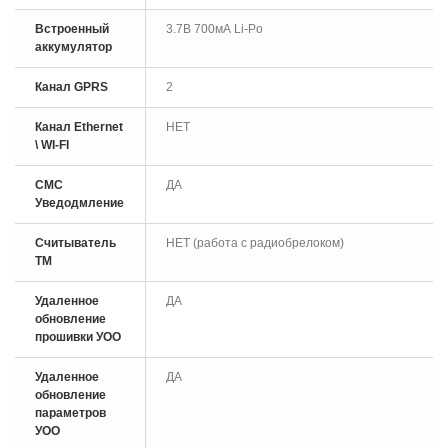
Встроенный
3.7В 700мА Li-Po
аккумулятор
Канал GPRS
2
Канал Ethernet
НЕТ
\ WI-FI
СМС
ДА
Уведодмление
Считыватель
НЕТ (работа с радиобрелоком)
ТМ
Удаленное
ДА
обновление
прошивки УОО
Удаленное
ДА
обновление
параметров
УОО