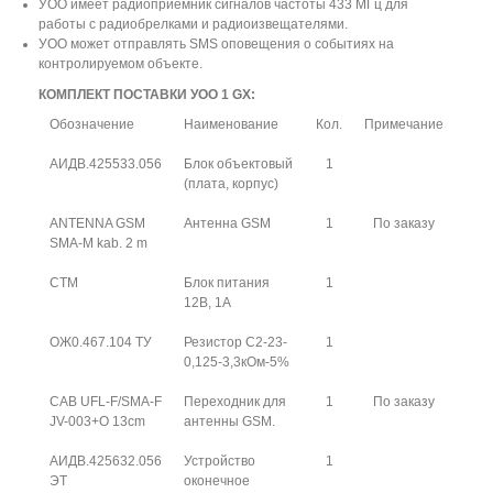
УОО имеет радиоприемник сигналов частоты 433 МГц для
работы с радиобрелками и радиоизвещателями.
УОО может отправлять SMS оповещения о событиях на
контролируемом объекте.
КОМПЛЕКТ ПОСТАВКИ УОО 1 GX:
Обозначение
Наименование
Кол.
Примечание
АИДВ.425533.056
Блок объектовый
1
(плата, корпус)
ANTENNA GSM
Антенна GSM
1
По заказу
SMA-M kab. 2 m
CТМ
Блок питания
1
12В, 1А
ОЖ0.467.104 ТУ
Резистор С2-23-
1
0,125-3,3кОм-5%
CAB UFL-F/SMA-F
Переходник для
1
По заказу
JV-003+O 13cm
антенны GSM.
АИДВ.425632.056
Устройство
1
ЭТ
оконечное