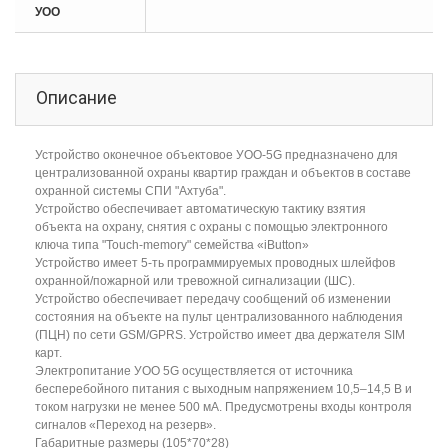
УОО
Описание
Устройство оконечное объектовое УОО-5G предназначено для
централизованной охраны квартир граждан и объектов в составе
охранной системы СПИ "Ахтуба".
Устройство обеспечивает автоматическую тактику взятия
объекта на охрану, снятия с охраны с помощью электронного
ключа типа "Touch-memory" семейства «iButton»
Устройство имеет 5-ть программируемых проводных шлейфов
охранной/пожарной или тревожной сигнализации (ШС).
Устройство обеспечивает передачу сообщений об изменении
состояния на объекте на пульт централизованного наблюдения
(ПЦН) по сети GSM/GPRS. Устройство имеет два держателя SIM
карт.
Электропитание УОО 5G осуществляется от источника
бесперебойного питания с выходным напряжением 10,5–14,5 В и
током нагрузки не менее 500 мА. Предусмотрены входы контроля
сигналов «Переход на резерв».
Габаритные размеры (105*70*28)