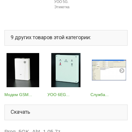
УОО 5G.
Этикетка
9 других товаров этой категории:
Модем GSM...
УОО 6ЕG...
Служба...
Скачать
Prog_5GK_Aht_1.05.7z