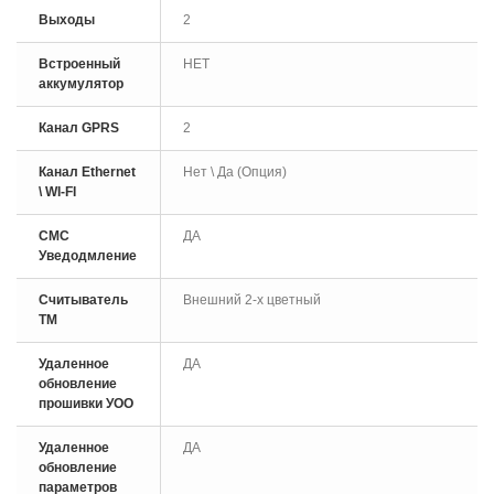
Выходы
2
Встроенный
НЕТ
аккумулятор
Канал GPRS
2
Канал Ethernet
Нет \ Да (Опция)
\ WI-FI
СМС
ДА
Уведодмление
Считыватель
Внешний 2-х цветный
ТМ
Удаленное
ДА
обновление
прошивки УОО
Удаленное
ДА
обновление
параметров