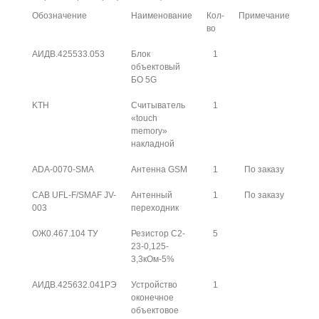
Обозначение
Наименование
Кол-
Примечание
во
АИДВ.425533.053
Блок
1
объектовый
БО 5G
KTH
Считыватель
1
«touch
memory»
накладной
ADA-0070-SMA
Антенна GSM
1
По заказу
CAB UFL-F/SMAF JV-
Антенный
1
По заказу
003
переходник
ОЖ0.467.104 ТУ
Резистор С2-
5
23-0,125-
3,3кОм-5%
АИДВ.425632.041РЭ
Устройство
1
оконечное
объектовое